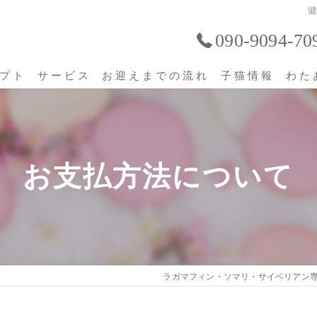
090-9094-70
プト
サービス
お迎えまでの流れ
子猫情報
わた
お問い合わせの前に
お迎えのための準備
お支払方法について
お問合わせからお引渡しまで
お支払方法について
生体保証・ペット保険
ラガマフィン・ソマリ・サイベリアン